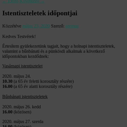
←
Előző
Következő
→
Istentiszteletek időpontjai
Közzétéve
május 23, 2020
Szerző:
oremus
Kedves Testvérek!
Értesítem gyülekezetünk tagjait, hogy a holnapi istentiszteletek,
valamint a bűnbánati és a pünkösdi alkalmak a következő
időpontokban kezdődnek:
Vasárnapi istentisztelet
2020. május 24.
10.30
(a 65 év feletti korosztály részére)
16.00
(a 65 év alatti korosztály részére)
Bűnbánati istentiszteletek
2020. május 26. kedd
16.00
(közösen)
2020. május 27. szerda
16.00
(közösen)