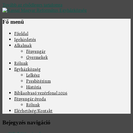
Tovább az elsődleges tartalomra
Kassai Magyar Református
Fő menü
Egyházközség
Főoldal
Igehirdetés
Alkalmak
Fénysugár
Gyermekek
Rólunk
Egyházközség
Lelkész
Presbitérium
História
Bibliaolvasó vezérfonal 2026
Fénysugár óvoda
Rólunk
Elérhetőség/Kontakt
Bejegyzés navigáció