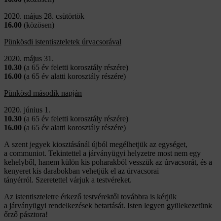
2020. május 28. csütörtök
16.00
(közösen)
Pünkösdi istentiszteletek úrvacsorával
2020. május 31.
10.30
(a 65 év feletti korosztály részére)
16.00
(a 65 év alatti korosztály részére)
Pünkösd második napján
2020. június 1.
10.30
(a 65 év feletti korosztály részére)
16.00
(a 65 év alatti korosztály részére)
A szent jegyek kiosztásánál újból megélhetjük az egységet,
a communiot. Tekintettel a járványügyi helyzetre most nem egy
kehelyből, hanem külön kis poharakból vesszük az úrvacsorát, és a
kenyeret kis darabokban vehetjük el az úrvacsorai
tányérról. Szeretettel várjuk a testvéreket.
Az istentiszteletre érkező testvérektől továbbra is kérjük
a járványügyi rendelkezések betartását. Isten legyen gyülekezetünk
őrző pásztora!