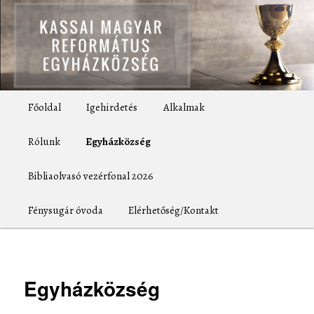
Tovább
az
elsődleges
tartalomra
Kassai Magyar Református
Egyházközség
Fő
Főoldal
Igehirdetés
Alkalmak
menü
Rólunk
Egyházközség
Bibliaolvasó vezérfonal 2026
Fénysugár óvoda
Elérhetőség/Kontakt
Egyházközség